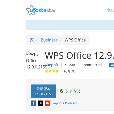
我
家
Business
WPS Office
WPS Office 12.9
Kingsoft
❘
5.3MB
❘
Commercial
❘
W
从
8
票
最新版本
安全安装
12.9.0.21555
Report a Problem