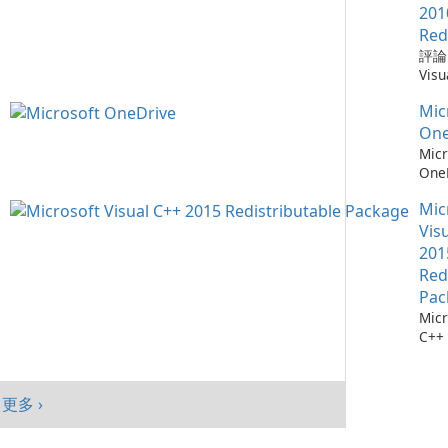
需要
Win
Chr
201
仔細
mac
器，
Red
自動
And
全性
評論：
會自
旨在
深度
Visu
腦以
高階
Mic
Redi
序，
提供
統。
Mic
by M
點擊
入、
加入
Micr
One
它們
現代
能、
C++
Micr
找每
Goo
制及
Redi
One
最新
與平
目標
是由 
測：為
料庫：
面與
創作
發的
Mic
36
擁有
及平
戶，
式，
流程
Vis
1,90
績效
結合
Micr
存 M
201
Chr
現代
C++
One
Red
Java
效與
程式
成熟
Edg
Pac
件。
務，與
Micr
Visu
365
C++
的電
及 
行套
此版本
合。O
Micr
為 W
C++
客戶
更多 ›
行套
mac
Visu
And