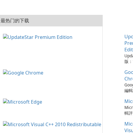
最热门的下载
Upd
Pr
Edi
Upd
版：
的實
Goo
Upd
版是
Ch
工具
Goo
的程
編輯評
從而
Ch
保持
Mic
瀏覽
可以
速度
Micr
時軟
更新
輯評
化建
以及與
快速
您的
Mic
務的
瀏覽器
容，
Chr
Ed
Vis